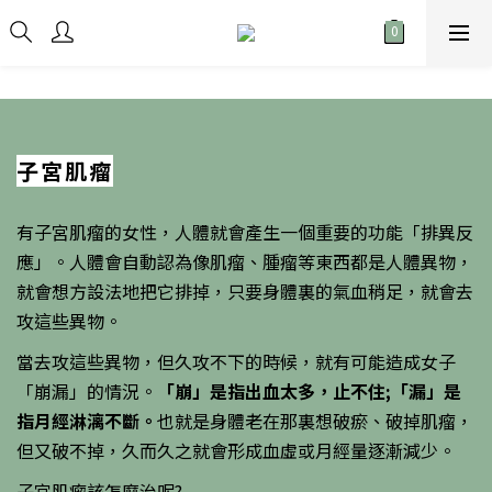
子宮肌瘤
有子宮肌瘤的女性，人體就會產生一個重要的功能「排異反
應」。人體會自動認為像肌瘤、腫瘤等東西都是人體異物，
就會想方設法地把它排掉，只要身體裏的氣血稍足，就會去
攻這些異物。
當去攻這些異物，但久攻不下的時候，就有可能造成女子
「崩漏」的情況。
「崩」是指出血太多，止不住;「漏」是
指月經淋漓不斷。
也就是身體老在那裏想破瘀、破掉肌瘤，
但又破不掉，久而久之就會形成血虛或月經量逐漸減少。
子宮肌瘤該怎麼治呢?