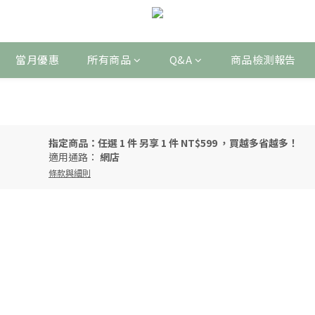
當月優惠
所有商品
Q&A
商品檢測報告
指定商品：任選 1 件 另享 1 件 NT$599 ，買越多省越多！
適用通路：
網店
條款與細則