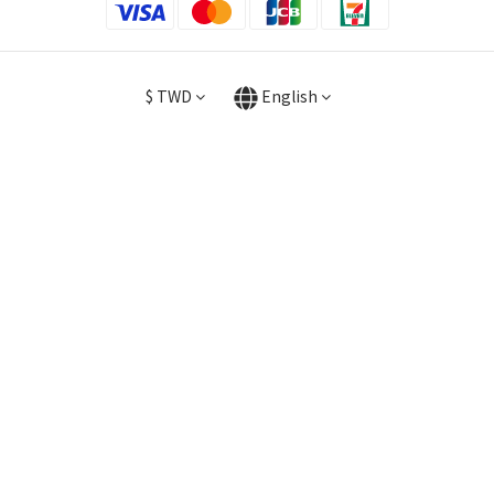
$
TWD
English