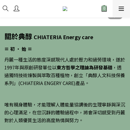
關於典醇
CHIATERIA
Energy care
≡
初 • 始
≡
丹麓一種生活的態度深感現代人處於壓力和過勞環境，遂於
1997年與原創研發單位以
東方哲學之理論為研發基礎
，透
過獨特技術煉製與萃取百種植物，創立「典醇人文科技保養
系列」(CHIATERIA ENGERY CARE)產品。
唯有親身體驗，才能理解人體能量協調後的生理寧靜與深沉
的心理滿足，在您沉靜的體驗過程中，將會深切感受到丹麓
對於人類優質生活的高度熱情與努力。