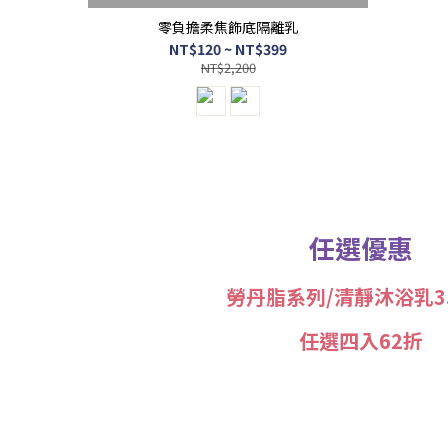
零負擔柔焦飾底隔離乳
NT$120 ~ NT$399
NT$2,200
任選優惠
勞丹脂系列/清靜沐浴乳35
任選四入62折