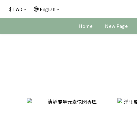
$
TWD
English
Home
New Page