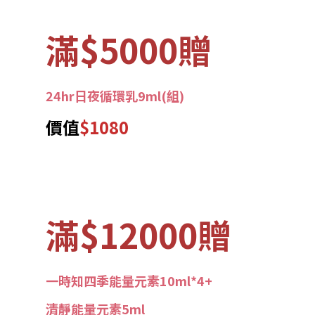
滿$5000贈
24hr日夜循環乳9ml(組)
價值
$1080
滿$12000贈
一時知四季能量元素10ml*4+
清靜能量元素5ml