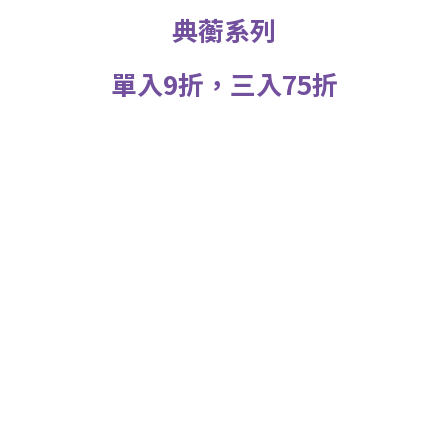
典蘅系列
單入9折，三入75折