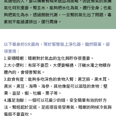
氣過低的人，要以補養腎精來造血為策略。因此腎氣的蒸騰
氣化特別重要。腎主水，能夠把水化為氣，週行全身；也能
夠把氣化為水，透過膀胱代謝，一旦腎的氣化出了問題，毒
素就不能過濾排出，運行周身。
以下養身的5大面向，等於幫腎裝上淨化器，雖然簡單，卻
很實用：
1.安穩睡眠：睡眠對於氣血的生化與貯存很重要。
2.大小便利：有尿不要忍，大便要暢通，汙穢水濁之物積存
體內的，會侵害腎氣。
3.飲食有度：能夠多吃深色的食物入腎：黑芝麻、黑木耳、
黑米、黑豆、海帶、海參、其他像是可以滋陰的食物：堅
果、韭菜、蝦、牡蠣、栗子等。
4.護足泡腳：一個可以花最少的錢，安全簡單有效的好方
法，腎經起於足底，足底很容易受寒氣，睡眠的時候冷氣與
電扇不要直吹。