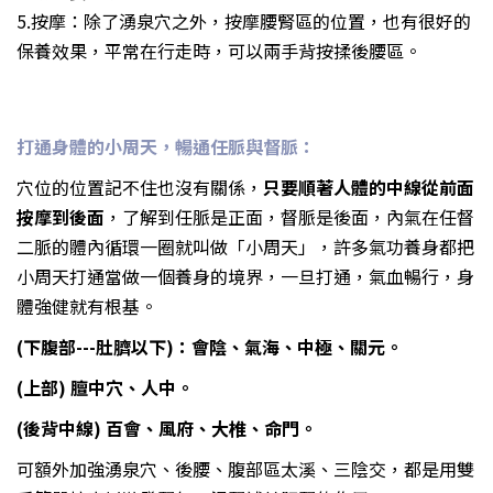
5.按摩：除了湧泉穴之外，按摩腰腎區的位置，也有很好的
保養效果，平常在行走時，可以兩手背按揉後腰區。
打通身體的小周天，暢通任脈與督脈：
穴位的位置記不住也沒有關係，
只要順著人體的中線從前面
按摩到後面
，了解到任脈是正面，督脈是後面，內氣在任督
二脈的體內循環一圈就叫做「小周天」，許多氣功養身都把
小周天打通當做一個養身的境界，一旦打通，氣血暢行，身
體強健就有根基。
(下腹部---肚臍以下)：會陰、氣海、中極、關元。
(上部) 膻中穴、人中。
(後背中線) 百會、風府、大椎、命門。
可額外加強湧泉穴、後腰、腹部區太溪、三陰交，都是用雙