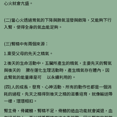
心火就會亢盛。
(二)當心火透過胃氣的下降與肺氣渲發與斂降，又能夠下行
入腎，使得全身的氣血能足夠。
(三)腎精中有兩個來源：
1.稟受父母的先天之精氣。
2.後天的生命活動中，五臟所產生的精氣，主要先天的腎氣
與後天的 脾在運化生理活動時，產生精氣存在體內，因
此腎氣的能量庫是可 以永續利用的。
(四)人的成長，發育、心神活動、所有的動作也都是一個消
耗的過程，先天之精得到後天之精的滋養培育，就像輸送帶
一樣，環環相扣。
腎主骨，骨藏髓，腎精不足，骨髓的造血功能就會減退，血